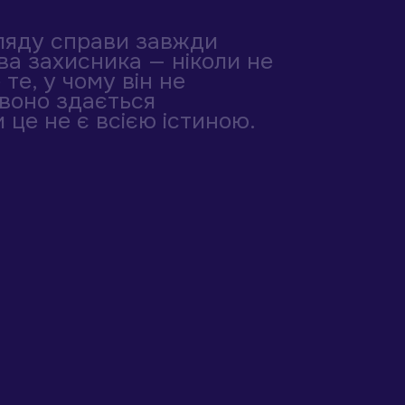
гляду справи завжди
ва захисника — ніколи не
те, у чому він не
 воно здається
 це не є всією істиною.