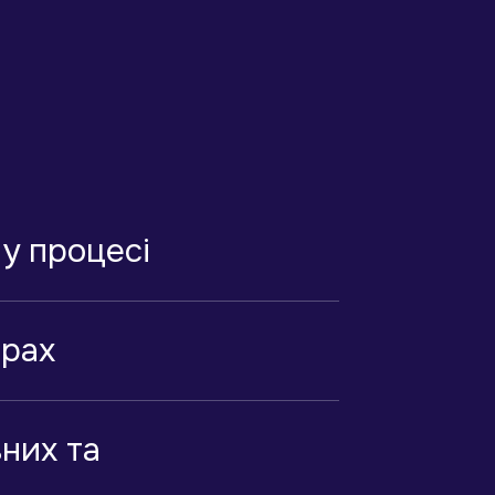
у процесі
орах
вних та