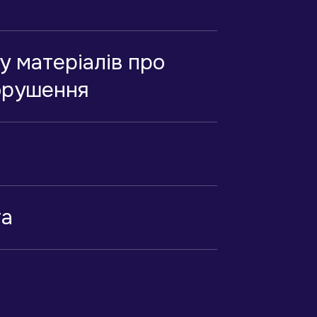
у матеріалів про
орушення
та